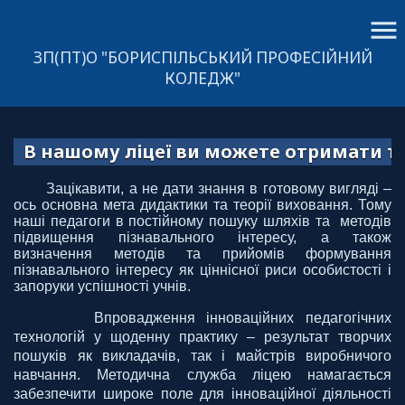
menu
ЗП(ПТ)О "БОРИСПІЛЬСЬКИЙ ПРОФЕСІЙНИЙ
КОЛЕДЖ"
В нашому ліцеї ви можете отримати такі п
Зацікавити, а не дати знання в готовому вигляді –
ось основна мета дидактики та теорії виховання. Тому
наші педагоги в постійному пошуку шляхів та методів
підвищення пізнавального інтересу, а також
визначення методів та прийомів формування
пізнавального інтересу як ціннісної риси особистості і
запоруки успішності учнів.
Впровадження інноваційних педагогічних
технологій у щоденну практику – результат творчих
пошуків як викладачів, так і майстрів виробничого
навчання. Методична служба ліцею намагається
забезпечити широке поле для інноваційної діяльності