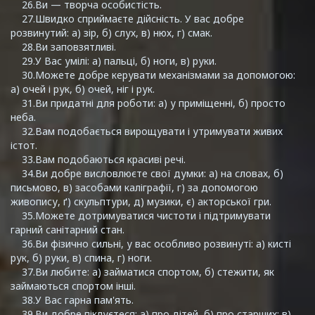
26.Ви — творча особистість.
27.Швидко сприймаєте дійсність. У вас добре
розвинутий: а) зір, б) слух, в) нюх, г) смак.
28.Ви заповзятливі.
29.У Вас умілі: а) пальці, б) ноги, в) руки.
30.Можете добре керувати механізмами за допомогою:
а) очей і рук, б) очей, ніг і рук.
31.Ви придатні для роботи: а) у приміщенні, б) просто
неба.
32.Вам подобається вирощувати і утримувати живих
істот.
33.Вам подобаються красиві речі.
34.Ви добре висловлюєте свої думки: а) на словах, б)
письмово, в) засобами каліграфії, г) за допомогою
живопису, ґ) скульптури, д) музики, є) акторської гри.
35.Можете дотримуватися чистоти і підтримувати
гарний санітарний стан.
36.Ви фізично сильні, у вас особливо розвинуті: а) кисті
рук, б) руки, в) спина, г) ноги.
37.Ви любите: а) займатися спортом, б) стежити, як
займаються спортом інші.
38.У Вас гарна пам'ять.
39.Ви добре піклуєтеся: а) про дітей, б) про старших; в)