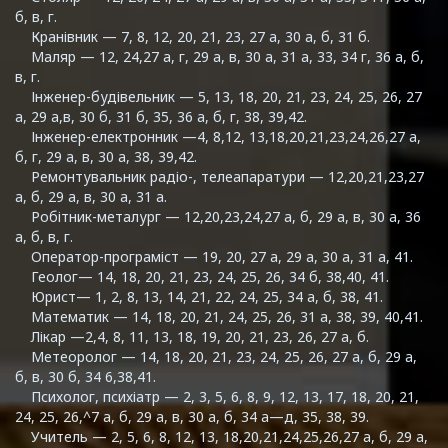
б, в, г.
Кранівник — 7, 8, 12, 20, 21, 23, 27 а, 30 а, б, 31 б.
Маляр — 12, 24,27 а, г, 29 а, в, 30 а, 31 а, 33, 34 г, 36 а, б,
в, г.
Інженер-будівельник — 5, 13, 18, 20, 21, 23, 24, 25, 26, 27
а, 29 а,в, 30 б, 31 б, 35, 36 а, б, г, 38, 39,42.
Інженер-електронник —4, 8,12, 13,18,20,21,23,24,26,27 а,
б, г, 29 а, в, 30 а, 38, 39,42.
Ремонтувальник радіо-, телеапаратури — 12,20,21,23,27
а, б, 29 а, в, 30 а, 31 а.
Робітник-металург — 12,20,23,24,27 а, б, 29 а, в, 30 а, 36
а, б, в, г.
Оператор-програміст — 19, 20, 27 а, 29 а, 30 а, 31 а, 41.
Геолог— 14, 18, 20, 21, 23, 24, 25, 26, 34 б, 38,40, 41.
Юрист— 1, 2, 8, 13, 14, 21, 22, 24, 25, 34 а, б, 38, 41.
Математик — 14, 18, 20, 21, 24, 25, 26, 31 а, 38, 39, 40,41.
Лікар —2,4, 8, 11, 13, 18, 19, 20, 21, 23, 26, 27 а, б.
Метеоролог — 14, 18, 20, 21, 23, 24, 25, 26, 27 а, б, 29 а,
б, в, 30 б, 34 6,38,41.
Психолог, психіатр — 2, 3, 5, 6, 8, 9, 12, 13, 17, 18, 20, 21,
24, 25, 26,^7 а, б, 29 а, в, 30 а, б, 34 а—д, 35, 38, 39.
Учитель — 2, 5, 6, 8, 12, 13, 18,20,21,24,25,26,27 а, б, 29 а,