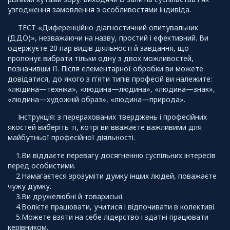
узгодження замовлення з особливостями індивіда.
ТЕСТ «Диференційно-діагностичний опитувальник
(ДДО)», незважаючи на назву, простий і ефективний. Ви
одержуєте 20 пар видів діяльності й завдання, що
пропонує вибрати тільки одну з двох можливостей,
позначивши її. Після елементарної обробки ви можете
довідатися, до якого з п'яти типів професій ви належите:
«людина—техніка», «людина—людина», «людина—знак»,
«людина—художній образ», «людина—природа».
Інструкція: з перерахованих тверджень і професійних
якостей виберіть ті, котрі ви вважаєте важливими для
майбутньої професійної діяльності.
1.Ви віддаєте перевагу досягненню суспільних інтересів
перед особистими.
2.Намагаєтеся зрозуміти думку інших людей, поважаєте
чужу думку.
3.Ви дружелюбні й товариські.
4.Волієте працювати, учитися і відпочивати в колективі.
5.Можете взяти на себе лідерство і здатні працювати
керівником.