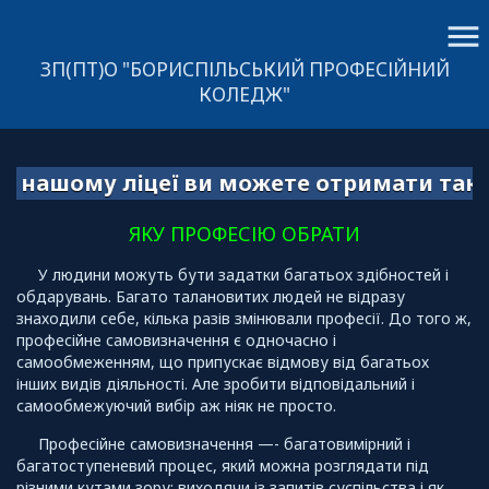
menu
ЗП(ПТ)О "БОРИСПІЛЬСЬКИЙ ПРОФЕСІЙНИЙ
КОЛЕДЖ"
шому ліцеї ви можете отримати такі профес
ЯКУ ПРОФЕСІЮ ОБРАТИ
У людини можуть бути задатки багатьох здібностей і
обдарувань. Багато талановитих людей не відразу
знаходили себе, кілька разів змінювали професії. До того ж,
професійне самовизначення є одночасно і
самообмеженням, що припускає відмову від багатьох
інших видів діяльності. Але зробити відповідальний і
самообмежуючий вибір аж ніяк не просто.
Професійне самовизначення —- багатовимірний і
багатоступеневий процес, який можна розглядати під
різними кутами зору: виходячи із запитів суспільства і як