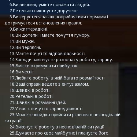
6.Ви ввічливі, умієте поважати людей.
7.Ретельно виконуєте доручене.
8.Ви керуєтеся загальноприйнятими нормами і
дотримуєтеся встановлених правил.
9.Ви життєрадісні.
10.Ви дотепні і маєте почуття гумору.
11.Ви мужні.
12.Ви терплячі.
13.Маєте почуття відповідальності.
14.Завжди закінчуєте розпочату роботу, справу.
15.Вмієте отримувати прибуток.
16.Ви чесні.
17.Любите роботу, в якій багато розмаїтості.
18.Ваші справи ведете з ентузіазмом.
19.Швидкі в роботі.
20.Ретельні в роботі.
21.Швидкі в розумінні ідей.
22.У вас є почуття справедливості.
23.Можете швидко прийняти рішення в несподіваній
ситуації.
24.Виконуєте роботу в несподіваній ситуації.
25.Думаєте про своє майбутнє і плануєте його.