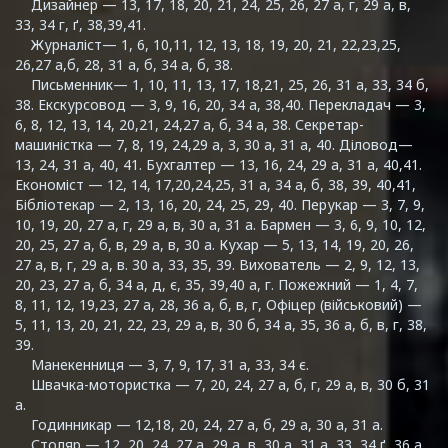
Дизайнер — 13, 17, 18, 20, 21, 24, 25, 26, 27 а, г, 29 а, в,
33, 34 г, ґ, 38,39,41.
Журналіст— 1, 6, 10,11, 12, 13, 18, 19, 20, 21, 22,23,25,
26,27 а,б, 28, 31 а, б, 34 а, б, 38.
Письменник— 1, 10, 11, 13, 17, 18,21, 25, 26, 31 а, 33, 34 б,
38. Екскурсовод — 3, 9, 16, 20, 34 а, 38,40. Перекладач — 3,
6, 8, 12, 13, 14, 20,21, 24,27 а, б, 34 а, 38. Секретар-
машиністка — 7, 8, 19, 24,29 а, 3, 30 а, 31 а, 40. Діловод—
13, 24, 31 а, 40, 41. Бухгалтер — 13, 16, 24, 29 а, 31 а, 40,41.
Економіст — 12, 14, 17,20,24,25, 31 а, 34 а, б, 38, 39, 40,41,
Бібліотекар — 2, 13, 16, 20, 24, 25, 29, 40. Перукар — 3, 7, 9,
10, 19, 20, 27 а, г, 29 а, в, 30 а, 31 а. Бармен — 3, 6, 9, 10, 12,
20, 25, 27 а, б, в, 29 а, в, 30 а. Кухар — 5, 13, 14, 19, 20, 26,
27 а, в, г, 29 а, в. 30 а, 33, 35, 39. Вихователь — 2, 9, 12, 13,
20, 23, 27 а, б, 34 а, д, є, 35, 39,40 а, г. Пожежний — 1, 4, 7,
8, 11, 12, 19,23, 27 а, 28, 36 а, б, в, г, Офіцер (військовий) —
5, 11, 13, 20, 21, 22, 23, 29 а, в, 30 б, 34 а, 35, 36 а, б, в, г, 38,
39.
Манекенниця — 3, 7, 9, 17, 31 а, 33, 34 є.
Швачка-мотористка — 7, 20, 24, 27 а, б, г, 29 а, в, 30 б, 31
а.
Годинникар — 12,18, 20, 24, 27 а, б, 29 а, 30 а, 31 а.
Столяр — 12, 20, 24, 27 а, 29 а, в, 30 а, 31 а, 33, 34 ґ, 36 а,