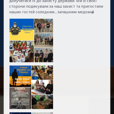
долучитися їх до захисту держави. Ми зі своєї
сторони подякували за наш захист та пригостили
наших гостей солодким , запашним медом🍯