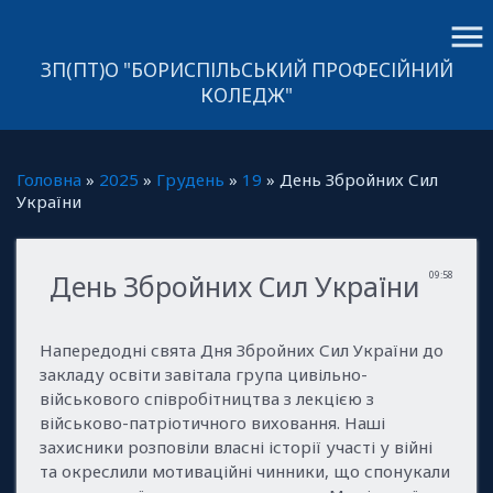
menu
ЗП(ПТ)О "БОРИСПІЛЬСЬКИЙ ПРОФЕСІЙНИЙ
КОЛЕДЖ"
Головна
»
2025
»
Грудень
»
19
» День Збройних Сил
України
День Збройних Сил України
09:58
Напередодні свята Дня Збройних Сил України до
закладу освіти завітала група цивільно-
військового співробітництва з лекцією з
військово-патріотичного виховання. Наші
захисники розповіли власні історії участі у війні
та окреслили мотиваційні чинники, що спонукали