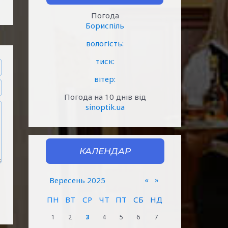
Погода
Бориспіль
вологість:
тиск:
вітер:
Погода на 10 днів від
sinoptik.ua
КАЛЕНДАР
«
»
Вересень 2025
ПН
ВТ
СР
ЧТ
ПТ
СБ
НД
1
2
3
4
5
6
7