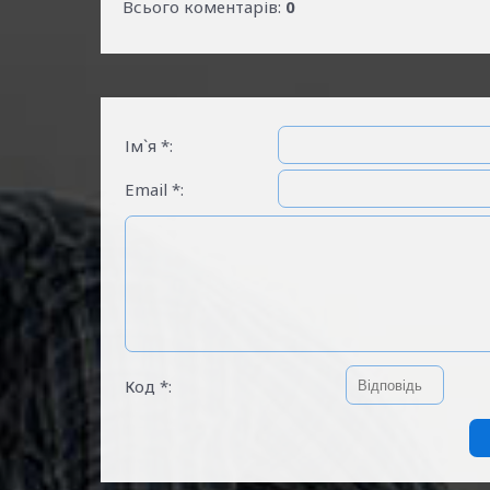
Всього коментарів
:
0
Ім`я *:
Email *:
Код *: