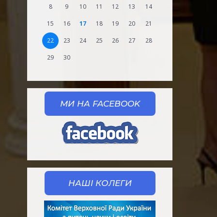
8
9
10
11
12
13
14
15
16
17
18
19
20
21
22
23
24
25
26
27
28
29
30
МИ НА FACEBOOK
НАШІ КОЛЕГИ