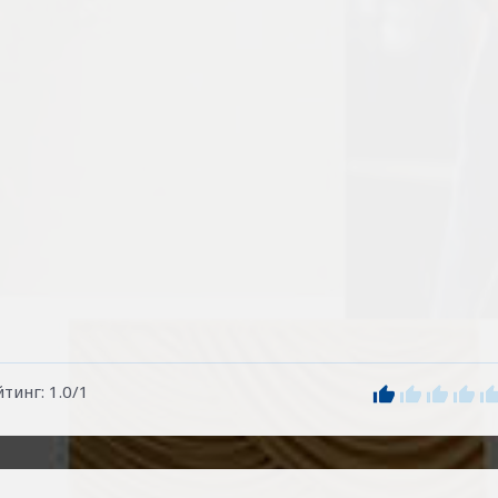
йтинг
:
1.0
/
1