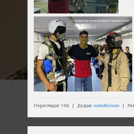
Переглядів
:
106
|
Додав
:
xolodkoivan
|
Ре