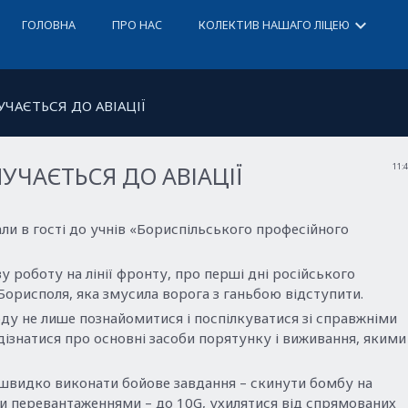
keyboard_arrow_down
ГОЛОВНА
ПРО НАС
КОЛЕКТИВ НАШАГО ЛІЦЕЮ
ЧАЄТЬСЯ ДО АВІАЦІЇ
ЧАЄТЬСЯ ДО АВІАЦІЇ
11:
али в гості до учнів «Бориспільського професійного
у роботу на лінії фронту, про перші дні російського
а Борисполя, яка змусила ворога з ганьбою відступити.
ду не лише познайомитися і поспілкуватися зі справжніми
 дізнатися про основні засоби порятунку і виживання, якими
 швидко виконати бойове завдання – скинути бомбу на
и перевантаженнями – до 10G, ухилятися від спрямованих