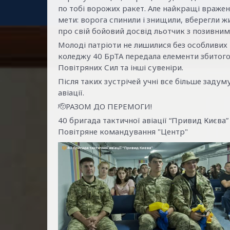
по тобі ворожих ракет. Але найкращі вражен
мети: ворога спинили і знищили, вберегли жи
про свій бойовий досвід льотчик з позивним
Молоді патріоти не лишилися без особливих
коледжу 40 БрТА передала елементи збитого
Повітряних Сил та інші сувеніри.
Після таких зустрічей учні все більше заду
авіації.
🫡РАЗОМ ДО ПЕРЕМОГИ!
40 бригада тактичної авіації “Привид Києва”
Повітряне командування "Центр"