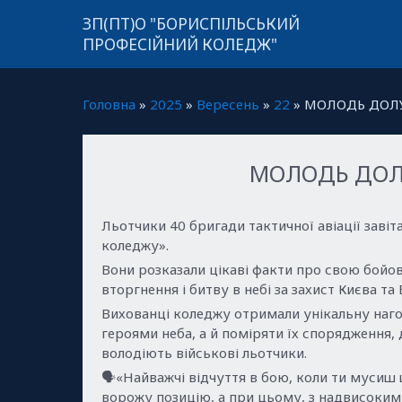
ЗП(ПТ)О "БОРИСПІЛЬСЬКИЙ
ПРОФЕСІЙНИЙ КОЛЕДЖ"
Головна
»
2025
»
Вересень
»
22
» МОЛОДЬ ДОЛУ
МОЛОДЬ ДОЛУ
Льотчики 40 бригади тактичної авіації завіт
коледжу».
Вони розказали цікаві факти про свою бойов
вторгнення і битву в небі за захист Києва т
Вихованці коледжу отримали унікальну наго
героями неба, а й поміряти їх спорядження,
володіють військові льотчики.
🗣«Найважчі відчуття в бою, коли ти мусиш
ворожу позицію, а при цьому, з надвисоким